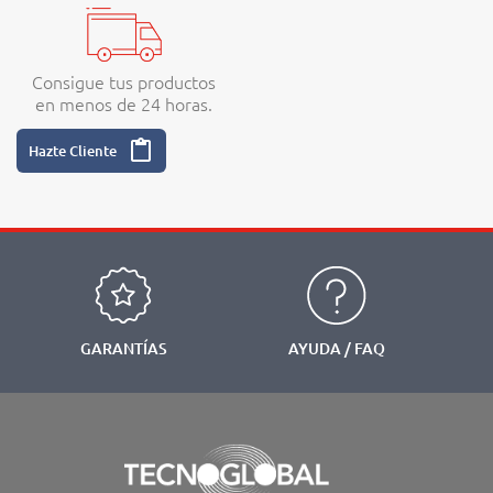
Consigue tus productos
en menos de 24 horas.
content_paste
Hazte Cliente
GARANTÍAS
AYUDA / FAQ