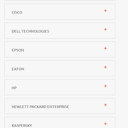
add
CISCO
add
DELL TECHNOLOGIES
add
EPSON
add
EATON
add
HP
add
HEWLETT PACKARD ENTERPRISE
add
KASPERSKY