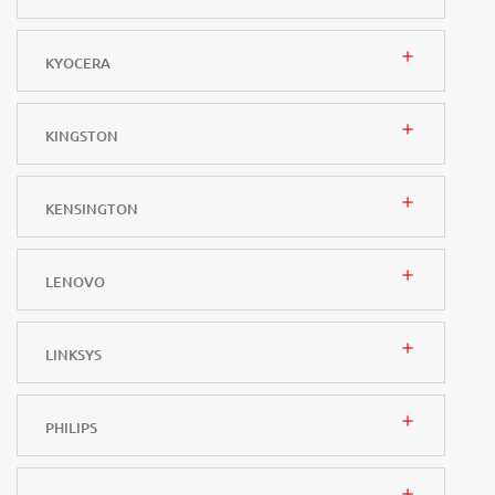
add
KYOCERA
add
KINGSTON
add
KENSINGTON
add
LENOVO
add
LINKSYS
add
PHILIPS
add