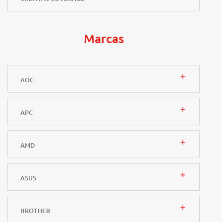
Marcas
add
AOC
add
APC
add
AMD
add
ASUS
add
BROTHER