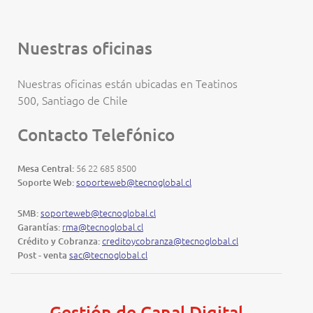
Nuestras oficinas
Nuestras oficinas están ubicadas en Teatinos
500, Santiago de Chile
Contacto Telefónico
56 22 685 8500
Mesa Central:
soporteweb@tecnoglobal.cl
Soporte Web:
soporteweb@tecnoglobal.cl
SMB:
rma@tecnoglobal.cl
Garantías:
creditoycobranza@tecnoglobal.cl
Crédito y Cobranza:
sac@tecnoglobal.cl
Post - venta
Gestión de Canal Digital